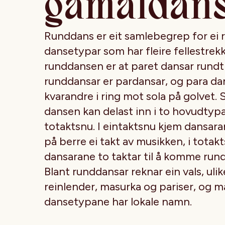
gamaldan
Runddans er eit samlebegrep for ei r
dansetypar som har fleire fellestrekk.
runddansen er at paret dansar rundt
runddansar er pardansar, og para da
kvarandre i ring mot sola på golvet. 
dansen kan delast inn i to hovudtypa
totaktsnu. I eintaktsnu kjem dansar
på berre ei takt av musikken, i totak
dansarane to taktar til å komme rund
Blant runddansar reknar ein vals, uli
reinlender, masurka og pariser, og 
dansetypane har lokale namn.