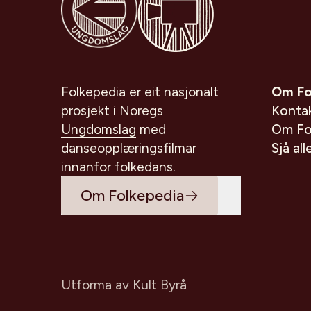
Folkepedia er eit nasjonalt
Om Fo
prosjekt i
Noregs
Konta
Ungdomslag
med
Om Fo
danseopplæringsfilmar
Sjå all
innanfor folkedans.
Om Folkepedia
Utforma av
Kult Byrå