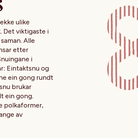
s
ekke ulike
 Det viktigaste i
 saman. Alle
nsar etter
Snuingane i
r: Eintaktsnu og
ane ein gong rundt
tsnu brukar
t ein gong.
ke polkaformer,
mange av