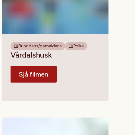
Runddans/gamaldans
Polka
Vårdalshusk
Sjå filmen