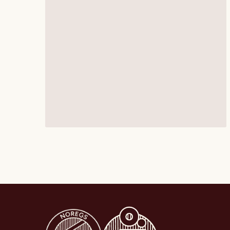
Gå til Noregs Ungdomslag