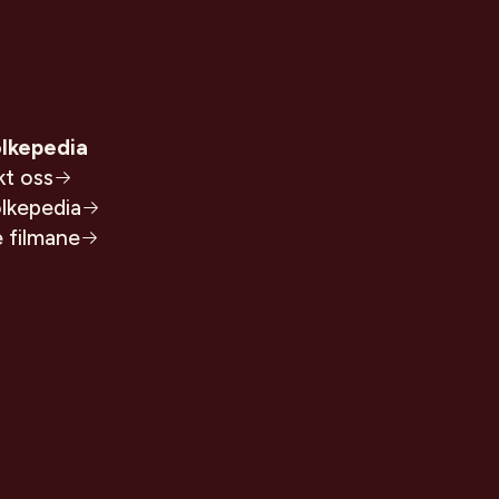
lkepedia
kt oss
lkepedia
e filmane