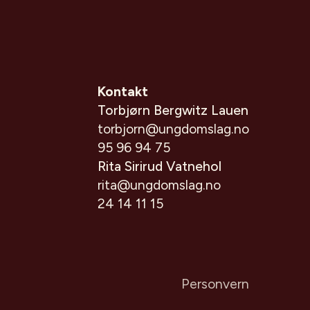
Kontakt
Torbjørn Bergwitz Lauen
torbjorn@ungdomslag.no
95 96 94 75
Rita Sirirud Vatnehol
rita@ungdomslag.no
24 14 11 15
Personvern