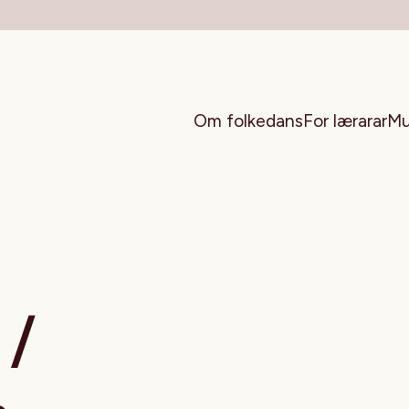
Om folkedans
For lærarar
Mu
 /