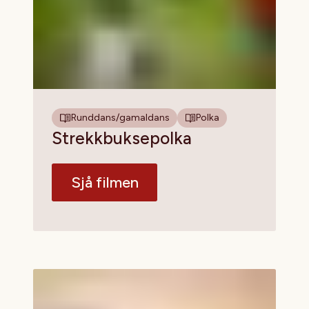
Runddans/gamaldans
Polka
Strekkbuksepolka
Sjå filmen