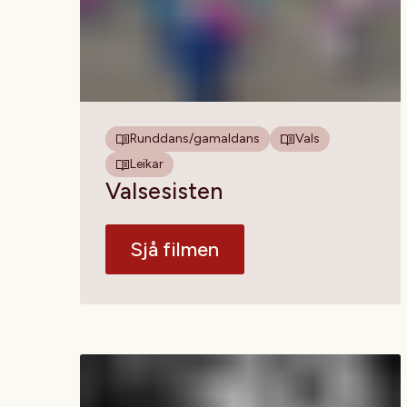
Runddans/gamaldans
Vals
Leikar
Valsesisten
Sjå filmen