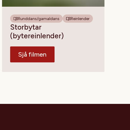
Runddans/gamaldans
Reinlender
Storbytar
(bytereinlender)
Sjå filmen