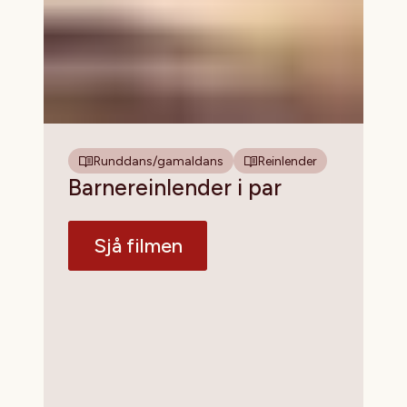
Runddans/gamaldans
Reinlender
Barnereinlender i par
Sjå filmen