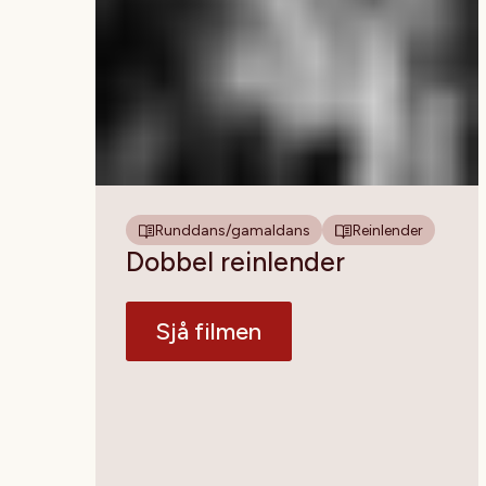
Runddans/gamaldans
Reinlender
Dobbel reinlender
Sjå filmen