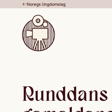
Noregs Ungdomslag
Til forsiden
Runddans