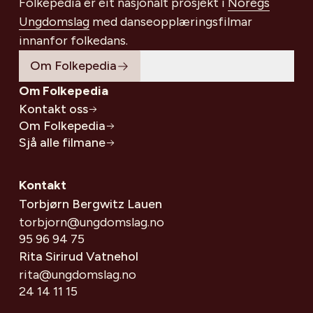
Folkepedia er eit nasjonalt prosjekt i
Noregs
Ungdomslag
med danseopplæringsfilmar
innanfor folkedans.
Om Folkepedia
Om Folkepedia
Kontakt oss
Om Folkepedia
Sjå alle filmane
Kontakt
Torbjørn Bergwitz Lauen
torbjorn@ungdomslag.no
95 96 94 75
Rita Sirirud Vatnehol
rita@ungdomslag.no
24 14 11 15