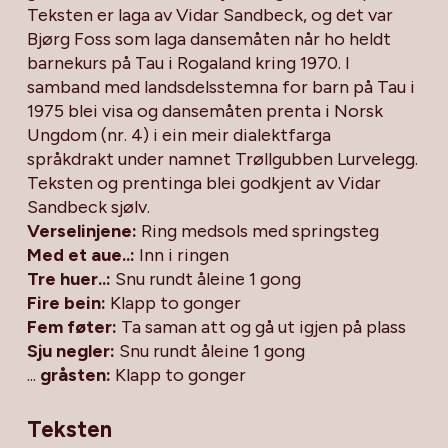
Teksten er laga av Vidar Sandbeck, og det var
Bjørg Foss som laga dansemåten når ho heldt
barnekurs på Tau i Rogaland kring 1970. I
samband med landsdelsstemna for barn på Tau i
1975 blei visa og dansemåten prenta i Norsk
Ungdom (nr. 4) i ein meir dialektfarga
språkdrakt under namnet Trøllgubben Lurvelegg.
Teksten og prentinga blei godkjent av Vidar
Sandbeck sjølv.
Verselinjene:
Ring medsols med springsteg
Med et aue..:
Inn i ringen
Tre huer..:
Snu rundt åleine 1 gong
Fire bein:
Klapp to gonger
Fem føter:
Ta saman att og gå ut igjen på plass
Sju negler:
Snu rundt åleine 1 gong
...
gråsten:
Klapp to gonger
Teksten