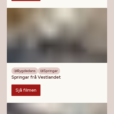
Bygdedans
Springar
Springar frå Vestlandet
Sjå filmen