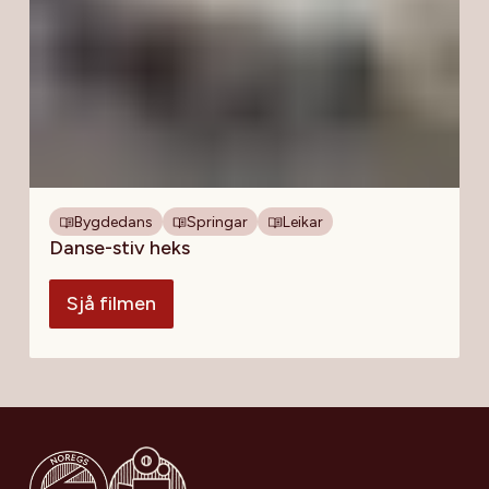
Bygdedans
Springar
Leikar
Danse-stiv heks
Sjå filmen
Gå til Noregs Ungdomslag