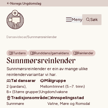
Noregs Ungdomslag
Til forsiden
Meny
Søk
Dansevideoar
/
Sunnmørsreinlender
Turdans
Runddans/gamaldans
Reinlender
Sunnmørsreinlender
Sunnmørsreinlender er ein av mange ulike
reinlendervariantar vi har.
Tal dansarar
Målgruppe
2 (pardans),
Mellomtrinnet (5.–7. trinn)
8+ (Større grupper)
Ungdom/vaksne
Tradisjonsområde
Innspelingsstad
Sunnmøre
Vatne, Møre og Romsdal