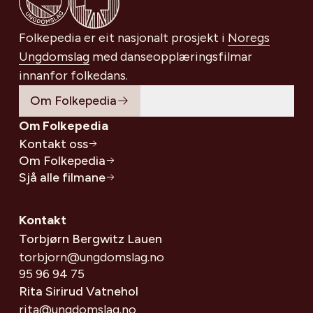
Folkepedia er eit nasjonalt prosjekt i
Noregs
Ungdomslag
med danseopplæringsfilmar
innanfor folkedans.
Om Folkepedia
Om Folkepedia
Kontakt oss
Om Folkepedia
Sjå alle filmane
Kontakt
Torbjørn Bergwitz Lauen
torbjorn@ungdomslag.no
95 96 94 75
Rita Sirirud Vatnehol
rita@ungdomslag.no