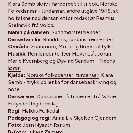
Klara Semb skriv i føreordet til si bok,
Norske
Folkedansar - turdansar
, andre utgåve 1948, at
ho teikna ned dansen etter redaktør Rasmus
Steinsvik frå Volda.
Namn på dansen
: Sunnmørsreinlender
Dansefamilie
: Runddans, turdans, reinlender
Område:
Sunnmøre, Møre og Romsdal fylke
Musikk
:
Reinlender (e. Iver Hoksnes),
Jorun
Marie Kvernberg og Øyvind Sandum -
Tidens
løsen
Kjelde:
Norske folkedansar: turdansar
, Klara
Semb - trykk på lenka for dansebeskriving og
note
Dansarane:
Dansarane på filmen er frå Vatne
Frilynde Ungdomslag
Regi:
Halldis Folkedal
Pedagog og regi:
Anna Liv Skjelten Gjendem
Foto:
Jørn Nyseth Ranum
B-foto:
Lukasz Zamaro