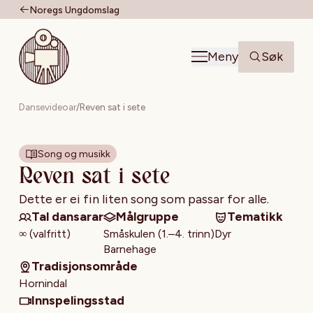
Noregs Ungdomslag
Til forsiden
Meny
Søk
Dansevideoar
/
Reven sat i sete
Song og musikk
Reven sat i sete
Dette er ei fin liten song som passar for alle.
Tal dansarar
Målgruppe
Tematikk
∞ (valfritt)
Småskulen (1.–4. trinn)
Dyr
Barnehage
Tradisjonsområde
Hornindal
Innspelingsstad