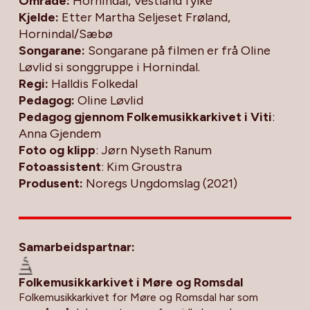
Område:
Hornindal, Vestland fylke
Kjelde:
Etter Martha Seljeset Frøland,
Hornindal/Sæbø
Songarane:
Songarane på filmen er frå Oline
Løvlid si songgruppe i Hornindal.
Regi:
Halldis Folkedal
Pedagog:
Oline Løvlid
Pedagog gjennom Folkemusikkarkivet i Viti
:
Anna Gjendem
Foto og klipp
: Jørn Nyseth Ranum
Fotoassistent
: Kim Groustra
Produsent:
Noregs Ungdomslag (2021)
Samarbeidspartnar:
Folkemusikkarkivet i Møre og Romsdal
Folkemusikkarkivet for Møre og Romsdal har som