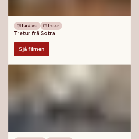
Turdans
Tretur
Tretur frå Sotra
Sjå filmen