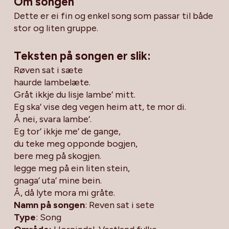
Om songen
Dette er ei fin og enkel song som passar til både
stor og liten gruppe.
Teksten på songen er slik:
Røven sat i sæte
haurde lambelæte.
Gråt ikkje du lisje lambe’ mitt.
Eg ska’ vise deg vegen heim att, te mor di.
Å nei, svara lambe’.
Eg tor’ ikkje me’ de gange,
du teke meg opponde bogjen,
bere meg på skogjen.
legge meg på ein liten stein,
gnaga’ uta’ mine bein.
Å, då lyte mora mi gråte.
Namn på songen
: Reven sat i sete
Type
: Song