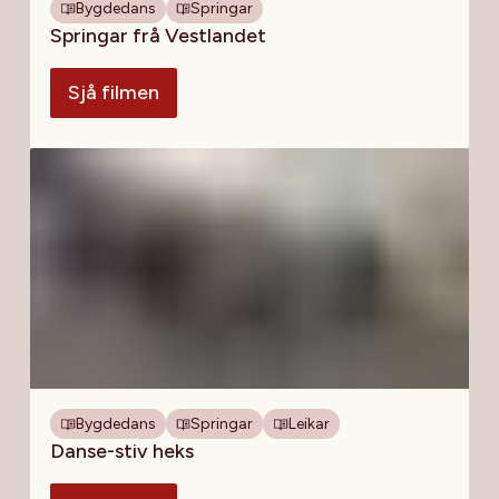
Bygdedans
Springar
Springar frå Vestlandet
Sjå filmen
Bygdedans
Springar
Leikar
Danse-stiv heks