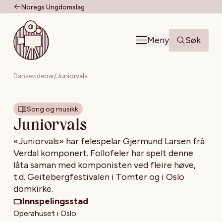
Noregs Ungdomslag
Til forsiden
Meny
Søk
Dansevideoar
/
Juniorvals
Song og musikk
Juniorvals
«Juniorvals» har felespelar Gjermund Larsen frå
Verdal komponert. Follofeler har spelt denne
låta saman med komponisten ved fleire høve,
t.d. Geitebergfestivalen i Tomter og i Oslo
domkirke.
Innspelingsstad
Operahuset i Oslo