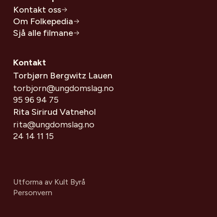
Kontakt oss
Om Folkepedia
Sjå alle filmane
Kontakt
Torbjørn Bergwitz Lauen
torbjorn@ungdomslag.no
95 96 94 75
Rita Sirirud Vatnehol
rita@ungdomslag.no
24 14 11 15
Utforma av
Kult Byrå
Personvern