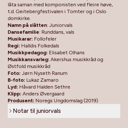
låta saman med komponisten ved fleire høve,
t.d. Geitebergfestivalen i Tomter og i Oslo
domkirke.
Namn på slåtten
: Juniorvals
Dansefamilie
: Runddans, vals
Musikarar:
Follofeler
Regi:
Halldis Folkedals
Musikkpedagog:
Elisabet Olhans
Musikkansvarleg:
Akershus musikkråd og
Østfold musikkråd
Foto:
Jørn Nyseth Ranum
B-foto:
Lukaz Zamaro
Lyd:
Håvard Halden Sethre
Klipp:
Anders Øvergaard
Produsent:
Noregs Ungdomslag (2019)
Notar til juniorvals