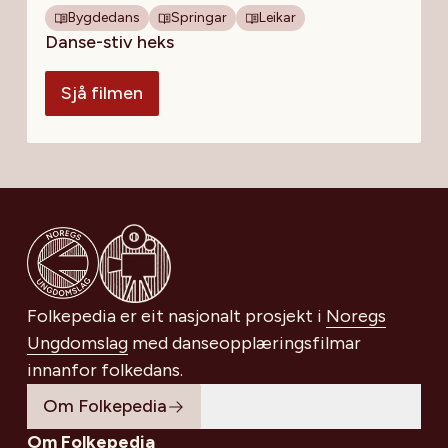
Bygdedans
Springar
Leikar
Danse-stiv heks
Sjå filmen
Gå til Noregs Ungdomslag
Folkepedia er eit nasjonalt prosjekt i
Noregs
Ungdomslag
med danseopplæringsfilmar
innanfor folkedans.
Om Folkepedia
Om Folkepedia