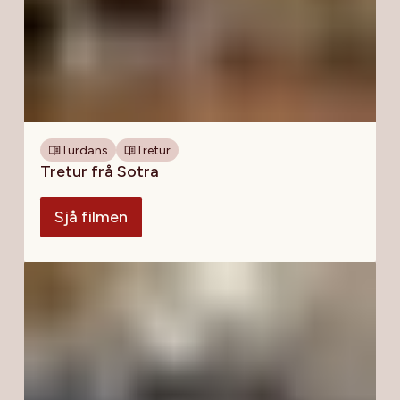
Turdans
Tretur
Tretur frå Sotra
Sjå filmen