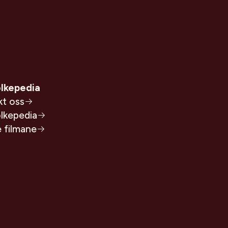
lkepedia
kt oss
lkepedia
e filmane