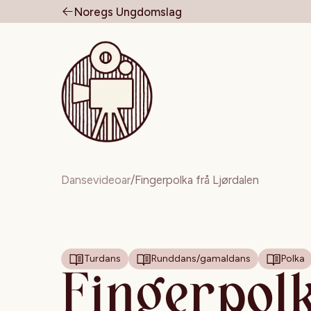
Noregs Ungdomslag
Til forsiden
Dansevideoar
/
Fingerpolka frå Ljørdalen
Turdans
Runddans/gamaldans
Polka
Fingerpol