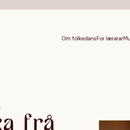
Om folkedans
For lærarar
Mu
ka frå