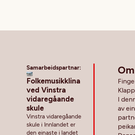
Samarbeidspartnar:
Om
Folkemusikklina
Finge
ved Vinstra
Klappd
vidaregåande
I den
skule
av ei
Vinstra vidaregåande
partne
skule i Innlandet er
peika
den einaste i landet