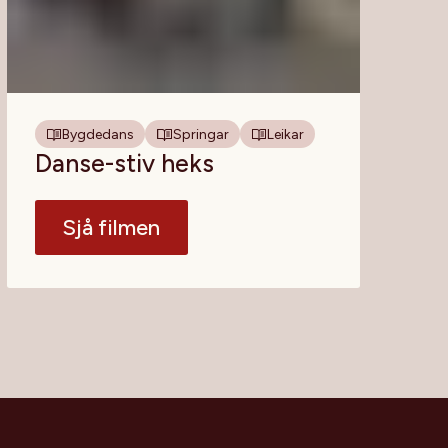
Bygdedans
Springar
Leikar
Danse-stiv heks
Sjå filmen