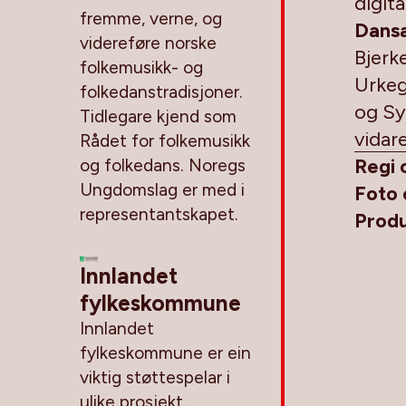
digit
fremme, verne, og
Dans
videreføre norske
Bjerk
folkemusikk- og
Urkeg
folkedanstradisjoner.
og Sy
Tidlegare kjend som
vidar
Rådet for folkemusikk
Regi 
og folkedans. Noregs
Ungdomslag er med i
Foto 
representantskapet.
Prod
Innlandet
fylkeskommune
Innlandet
fylkeskommune er ein
viktig støttespelar i
ulike prosjekt.