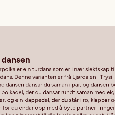
 dansen
rpolka er ein turdans som er i nær slektskap ti
ans. Denne varianten er frå Ljørdalen i Trysil.
ne dansen dansar du saman i par, og dansen b
n polkadel, der du dansar rundt saman med ei
r, og ein klappedel, der du står i ro, klappar 
r før du endar opp med å byte partner i ringen