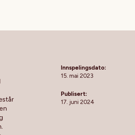
Innspelingsdato:
15. mai 2023
l
Publisert:
estår
17. juni 2024
gen
og
.