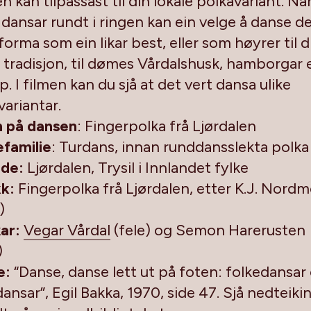
 kan tilpassast til din lokale polkavariant. Nå
 dansar rundt i ringen kan ein velge å danse d
orma som ein likar best, eller som høyrer til d
e tradisjon, til dømes Vårdalshusk, hamborgar e
. I filmen kan du sjå at det vert dansa ulike
variantar.
 på dansen
: Fingerpolka frå Ljørdalen
familie
: Turdans, innan runddansslekta polka
de:
Ljørdalen, Trysil i Innlandet fylke
kk:
Fingerpolka frå Ljørdalen, etter K.J. Nord
)
ar:
Vegar Vårdal
(fele) og Semon Harerusten
)
e:
“Danse, danse lett ut på foten: folkedansar
ansar”, Egil Bakka, 1970, side 47. Sjå nedteiki