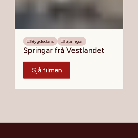
Bygdedans
Springar
Springar frå Vestlandet
Sjå filmen