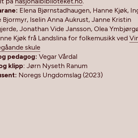
alt på
nasjonalbiblioteket.no
.
arane:
Elena Bjørnstadhaugen, Hanne Kjøk, In
e Bjormyr, Iselin Anna Aukrust, Janne Kristin
jerde, Jonathan Vide Jansson, Olea Ymbjørg
nne Kjøk frå Landslina for folkemusikk ved
Vi
egåande skule
og pedagog:
Vegar Vårdal
og klipp
: Jørn Nyseth Ranum
usent:
Noregs Ungdomslag (2023)