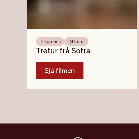
Turdans
Tretur
Tretur frå Sotra
Sjå filmen