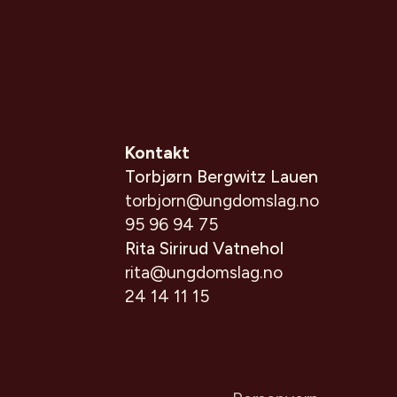
Kontakt
Torbjørn Bergwitz Lauen
torbjorn@ungdomslag.no
95 96 94 75
Rita Sirirud Vatnehol
rita@ungdomslag.no
24 14 11 15