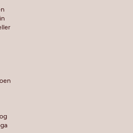
r
en
in
ller
moen
 og
nga