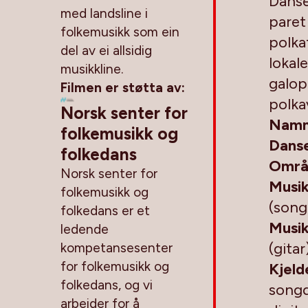
Dansen
med landsline i
paret
folkemusikk som ein
polkaf
del av ei allsidig
lokal
musikkline.
galopp
Filmen er støtta av:
polka
Norsk senter for
Namn
folkemusikk og
Danse
folkedans
Områ
Norsk senter for
Musi
folkemusikk og
(song
folkedans er et
Musik
ledende
(gitar
kompetansesenter
for folkemusikk og
Kjeld
folkedans, og vi
songd
arbeider for å