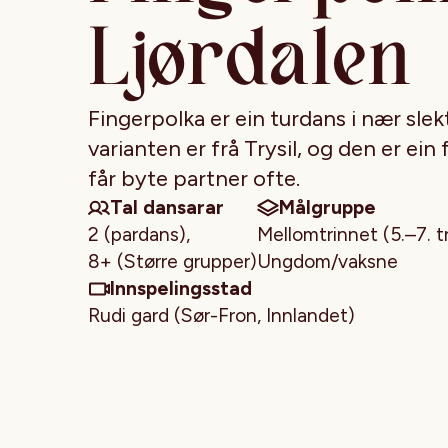
Ljørdalen
Fingerpolka er ein turdans i nær sl
varianten er frå Trysil, og den er ein
får byte partner ofte.
Tal dansarar
Målgruppe
2 (pardans),
Mellomtrinnet (5.–7. t
8+ (Større grupper)
Ungdom/vaksne
Innspelingsstad
Rudi gard (Sør-Fron, Innlandet)