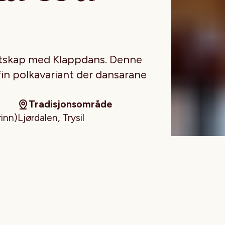
ektskap med Klappdans. Denne
 fin polkavariant der dansarane
Tradisjonsområde
rinn)
Ljørdalen, Trysil