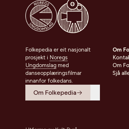
Gå til Noregs Ungdomslag
Folkepedia er eit nasjonalt
Om Fo
prosjekt i
Noregs
Konta
Ungdomslag
med
Om Fo
danseopplæringsfilmar
Sjå all
innanfor folkedans.
Om Folkepedia