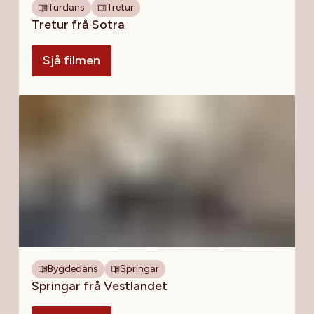
Turdans
Tretur
Tretur frå Sotra
Sjå filmen
Bygdedans
Springar
Springar frå Vestlandet