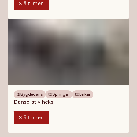
Sjå filmen
Bygdedans
Springar
Leikar
Danse-stiv heks
Sjå filmen