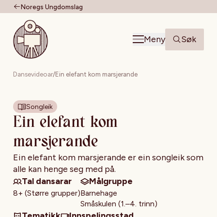
Noregs Ungdomslag
Til forsiden
Meny
Søk
Dansevideoar
/
Ein elefant kom marsjerande
Songleik
Ein elefant kom
marsjerande
Ein elefant kom marsjerande er ein songleik som
alle kan henge seg med på.
Tal dansarar
Målgruppe
8+ (Større grupper)
Barnehage
Småskulen (1.–4. trinn)
Tematikk
Innspelingsstad