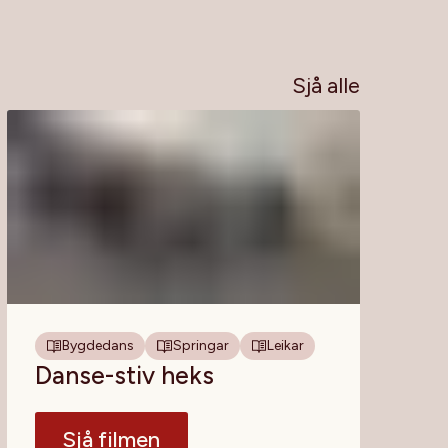
Sjå alle
Bygdedans
Springar
Leikar
Danse-stiv heks
Sjå filmen