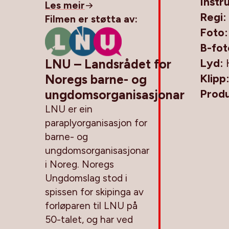
Instr
Les meir
Regi:
Filmen er støtta av:
Foto
B-fot
LNU – Landsrådet for
Lyd:
Noregs barne- og
Klipp
ungdomsorganisasjonar
Prod
LNU er ein
paraplyorganisasjon for
barne- og
ungdomsorganisasjonar
i Noreg. Noregs
Ungdomslag stod i
spissen for skipinga av
forløparen til LNU på
50-talet, og har ved