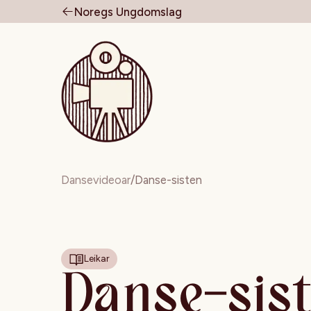
Noregs Ungdomslag
Til forsiden
Dansevideoar
/
Danse-sisten
Leikar
Danse-sis