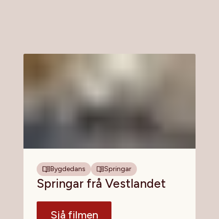
Bygdedans
Springar
Springar frå Vestlandet
Sjå filmen