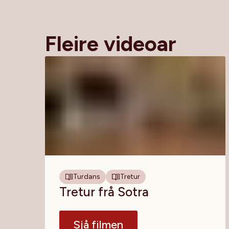
Fleire videoar
Turdans
Tretur
Tretur frå Sotra
Sjå filmen