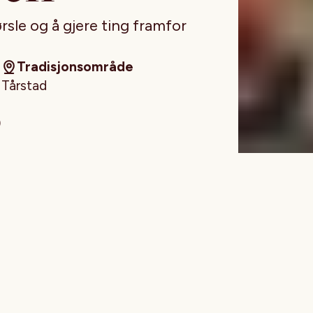
ørsle og å gjere ting framfor
Tradisjonsområde
Tårstad
)