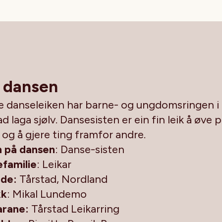
 dansen
 danseleiken har barne- og ungdomsringen i
d laga sjølv. Dansesisten er ein fin leik å øve 
 og å gjere ting framfor andre.
 på dansen
: Danse-sisten
familie
: Leikar
de:
Tårstad, Nordland
kk
: Mikal Lundemo
arane:
Tårstad Leikarring