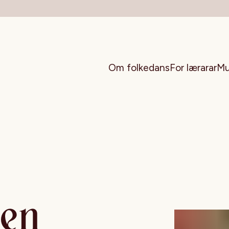
Om folkedans
For lærarar
Mu
ten