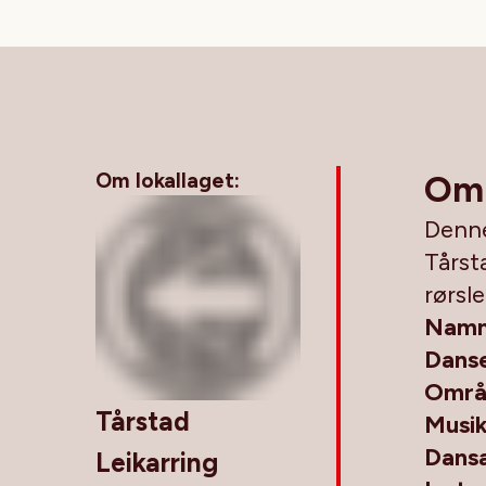
Om lokallaget:
Om
Denne
Tårsta
rørsle
Namn
Danse
Områ
Tårstad
Musi
Dans
Leikarring