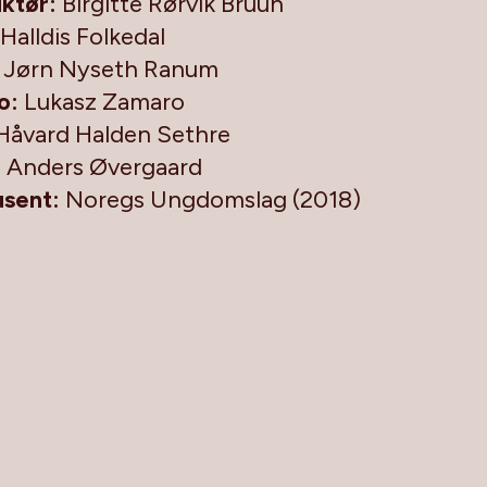
uktør:
Birgitte Rørvik Bruun
Halldis Folkedal
:
Jørn Nyseth Ranum
o:
Lukasz Zamaro
Håvard Halden Sethre
:
Anders Øvergaard
usent:
Noregs Ungdomslag (2018)