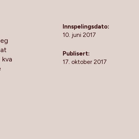
Innspelingsdato:
10. juni 2017
seg
 at
Publisert:
e kva
17. oktober 2017
e