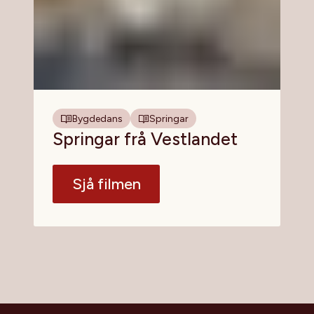
Bygdedans
Springar
Springar frå Vestlandet
Sjå filmen