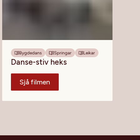
Bygdedans
Springar
Leikar
Danse-stiv heks
Sjå filmen