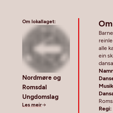
Om lokallaget:
Om
Barne
reinl
alle k
ein s
dansa
Namn
Nordmøre og
Danse
Musik
Romsdal
Dans
Ungdomslag
Romsd
Les meir
Regi: