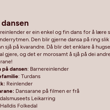
 dansen
reinlender er ein enkel og fin dans for å lære 
enderrytmen. Den blir gjerne dansa på ring slik
an sjå på kvarandre. Då blir det enklare å hugs
kal gjere, og det er morosamt å sjå på dei andr
rane!
 på dansen
: Barnereinlender
familie
: Turdans
k:
Reinlender
arane:
Dansarane på filmen er frå
alsmuseets Leikarring
Halldis Folkedal