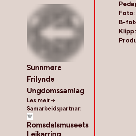
Peda
Foto
B-fot
Klipp
Produ
Sunnmøre
Frilynde
Ungdomssamlag
Les meir
Samarbeidspartnar:
Romsdalsmuseets
Leikarring