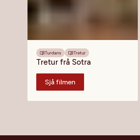
Turdans
Tretur
Tretur frå Sotra
Sjå filmen