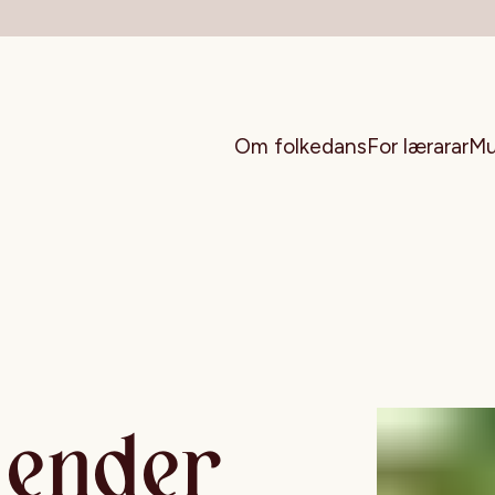
Om folkedans
For lærarar
Mu
lender