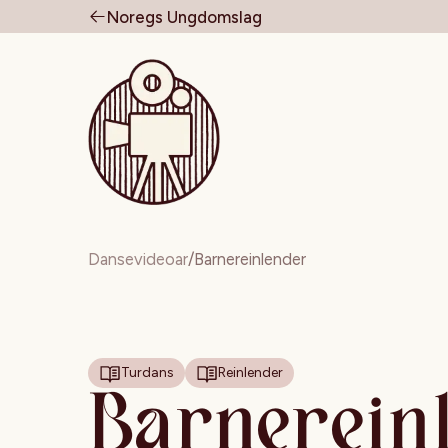
Noregs Ungdomslag
Til forsiden
Dansevideoar
/
Barnereinlender
Turdans
Reinlender
Barnerein